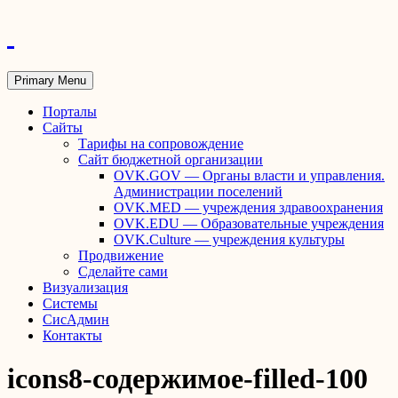
Primary Menu
Порталы
Сайты
Тарифы на сопровождение
Сайт бюджетной организации
OVK.GOV — Органы власти и управления.
Администрации поселений
OVK.MED — учреждения здравоохранения
OVK.EDU — Образовательные учреждения
OVK.Culture — учреждения культуры
Продвижение
Сделайте сами
Визуализация
Системы
СисАдмин
Контакты
icons8-содержимое-filled-100