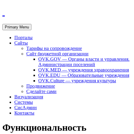
Primary Menu
Порталы
Сайты
Тарифы на сопровождение
Сайт бюджетной организации
OVK.GOV — Органы власти и управления.
Администрации поселений
OVK.MED — учреждения здравоохранения
OVK.EDU — Образовательные учреждения
OVK.Culture — учреждения культуры
Продвижение
Сделайте сами
Визуализация
Системы
СисАдмин
Контакты
Функциональность