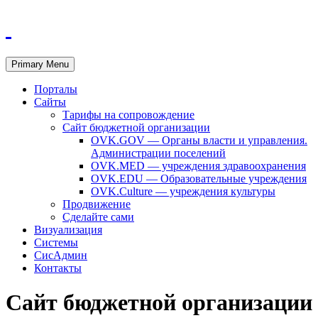
Primary Menu
Порталы
Сайты
Тарифы на сопровождение
Сайт бюджетной организации
OVK.GOV — Органы власти и управления.
Администрации поселений
OVK.MED — учреждения здравоохранения
OVK.EDU — Образовательные учреждения
OVK.Culture — учреждения культуры
Продвижение
Сделайте сами
Визуализация
Системы
СисАдмин
Контакты
Сайт бюджетной организации