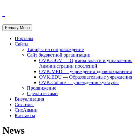
Primary Menu
Порталы
Сайты
Тарифы на сопровождение
Сайт бюджетной организации
OVK.GOV — Органы власти и управления.
Администрации поселений
OVK.MED — учреждения здравоохранения
OVK.EDU — Образовательные учреждения
OVK.Culture — учреждения культуры
Продвижение
Сделайте сами
Визуализация
Системы
СисАдмин
Контакты
News