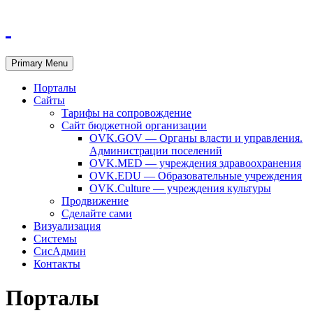
Primary Menu
Порталы
Сайты
Тарифы на сопровождение
Сайт бюджетной организации
OVK.GOV — Органы власти и управления.
Администрации поселений
OVK.MED — учреждения здравоохранения
OVK.EDU — Образовательные учреждения
OVK.Culture — учреждения культуры
Продвижение
Сделайте сами
Визуализация
Системы
СисАдмин
Контакты
Порталы