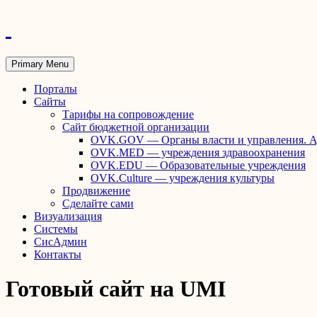
Primary Menu
Порталы
Сайты
Тарифы на сопровождение
Сайт бюджетной организации
OVK.GOV — Органы власти и управления. А
OVK.MED — учреждения здравоохранения
OVK.EDU — Образовательные учреждения
OVK.Culture — учреждения культуры
Продвижение
Сделайте сами
Визуализация
Системы
СисАдмин
Контакты
Готовый сайт на UMI