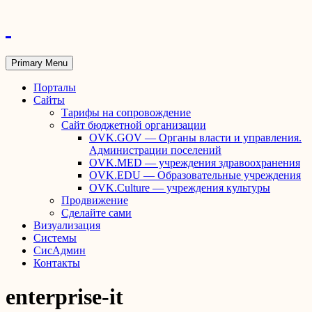
Primary Menu
Порталы
Сайты
Тарифы на сопровождение
Сайт бюджетной организации
OVK.GOV — Органы власти и управления.
Администрации поселений
OVK.MED — учреждения здравоохранения
OVK.EDU — Образовательные учреждения
OVK.Culture — учреждения культуры
Продвижение
Сделайте сами
Визуализация
Системы
СисАдмин
Контакты
enterprise-it