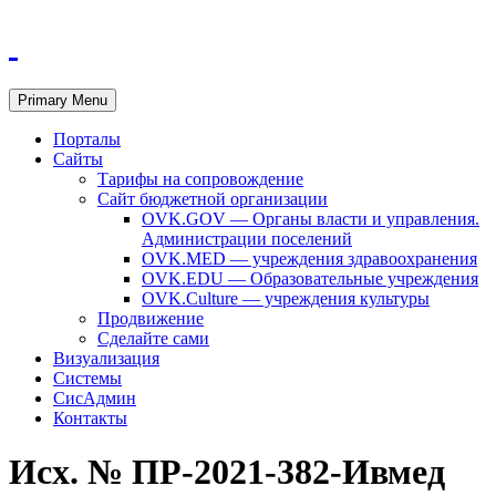
Primary Menu
Порталы
Сайты
Тарифы на сопровождение
Сайт бюджетной организации
OVK.GOV — Органы власти и управления.
Администрации поселений
OVK.MED — учреждения здравоохранения
OVK.EDU — Образовательные учреждения
OVK.Culture — учреждения культуры
Продвижение
Сделайте сами
Визуализация
Системы
СисАдмин
Контакты
Исх. № ПР-2021-382-Ивмед