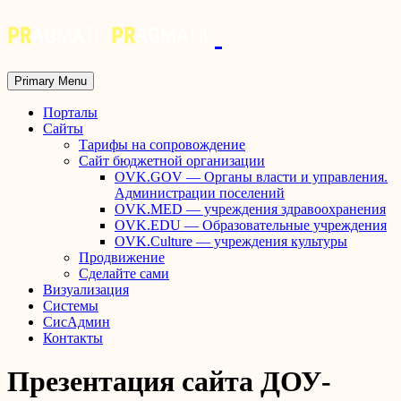
Primary Menu
Порталы
Сайты
Тарифы на сопровождение
Сайт бюджетной организации
OVK.GOV — Органы власти и управления.
Администрации поселений
OVK.MED — учреждения здравоохранения
OVK.EDU — Образовательные учреждения
OVK.Culture — учреждения культуры
Продвижение
Сделайте сами
Визуализация
Системы
СисАдмин
Контакты
Презентация сайта ДОУ-