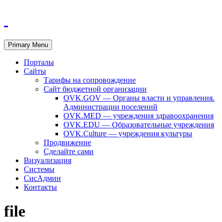
Primary Menu
Порталы
Сайты
Тарифы на сопровождение
Сайт бюджетной организации
OVK.GOV — Органы власти и управления.
Администрации поселений
OVK.MED — учреждения здравоохранения
OVK.EDU — Образовательные учреждения
OVK.Culture — учреждения культуры
Продвижение
Сделайте сами
Визуализация
Системы
СисАдмин
Контакты
file