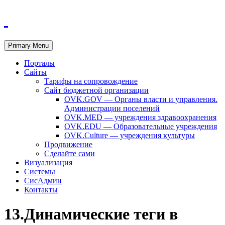
Primary Menu
Порталы
Сайты
Тарифы на сопровождение
Сайт бюджетной организации
OVK.GOV — Органы власти и управления.
Администрации поселений
OVK.MED — учреждения здравоохранения
OVK.EDU — Образовательные учреждения
OVK.Culture — учреждения культуры
Продвижение
Сделайте сами
Визуализация
Системы
СисАдмин
Контакты
13.Динамические теги в