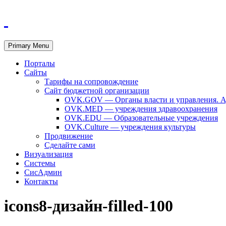
Primary Menu
Порталы
Сайты
Тарифы на сопровождение
Сайт бюджетной организации
OVK.GOV — Органы власти и управления. А
OVK.MED — учреждения здравоохранения
OVK.EDU — Образовательные учреждения
OVK.Culture — учреждения культуры
Продвижение
Сделайте сами
Визуализация
Системы
СисАдмин
Контакты
icons8-дизайн-filled-100