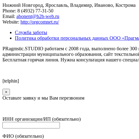
Нижний Новгород, Ярославль, Владимир, Иваново, Кострома
Phone: 8 (4932) 77-31-50
Email:
abonent@b2b-web.ru
Website:
http://orgcomnet.ru/
Служба заботы
Политика обработки персональных данных ООО «Прагм
PRagmstic.STUDIO работаем с 2008 года, выполнено более 300 п
администрации муниципального образования, сайт текстильной 
Бесплатная горячая линия. Нужна консультация нашего специа
[telphin]
×
Оставьте заявку и мы Вам перезвоним
ИНН организации/ИП (обязательно)
ФИО (обязательно)